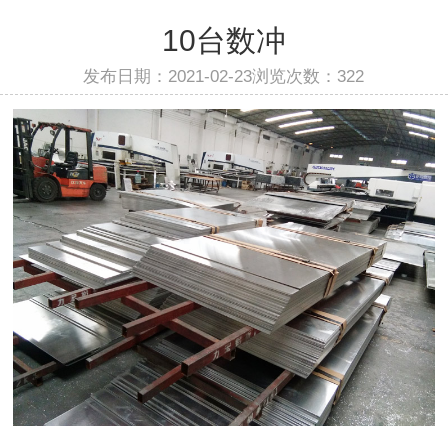
10台数冲
发布日期：2021-02-23浏览次数：
322