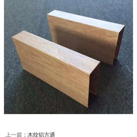
上一篇：
木纹铝方通