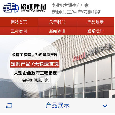
专业铝方通生产厂家
定制/加工/生产/安装服务
网站首页
关于我们
产品展示
工程案例
新闻资讯
联系我们
产品展示