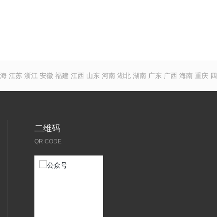
海
江苏
浙江
安徽
福建
江西
山东
河南
湖北
湖南
广东
广西
海南
重庆
四
二维码
QR CODE