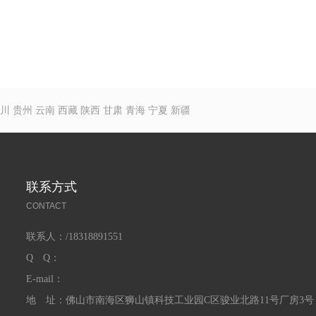
川
贵州
云南
西藏
陕西
甘肃
青海
宁夏
新疆
联系方式
CONTACT
联系人：/18318891551
Q Q：
E-mail：
地 址：佛山市南海区狮山镇科技工业园C区骏业北路11号厂房3号