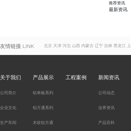
推荐资讯
最新资讯
友情链接
LINK
北京
天津
河北
山西
内蒙古
辽宁
吉林
黑龙江
上
关于我们
产品展示
工程案例
新闻资讯
公司简介
铝单板系列
公司动态
-
-
-
企业文化
铝方通系列
业界资讯
-
-
-
生产车间
木纹铝方通
产品百科
-
-
-