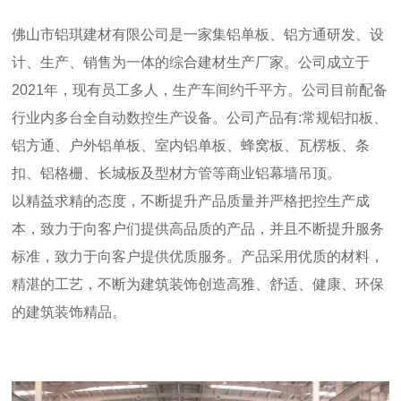
佛山市铝琪建材有限公司是一家集铝单板、铝方通研发、设
计、生产、销售为一体的综合建材生产厂家。公司成立于
2021年，现有员工多人，生产车间约千平方。公司目前配备
行业内多台全自动数控生产设备。公司产品有:常规铝扣板、
铝方通、户外铝单板、室内铝单板、蜂窝板、瓦楞板、条
扣、铝格栅、长城板及型材方管等商业铝幕墙吊顶。
以精益求精的态度，不断提升产品质量并严格把控生产成
本，致力于向客户们提供高品质的产品，并且不断提升服务
标准，致力于向客户提供优质服务。
产品采用优质的材料，
精湛的工艺，不断为建筑装饰创造高雅、舒适、健康、环保
的建筑装饰精品。